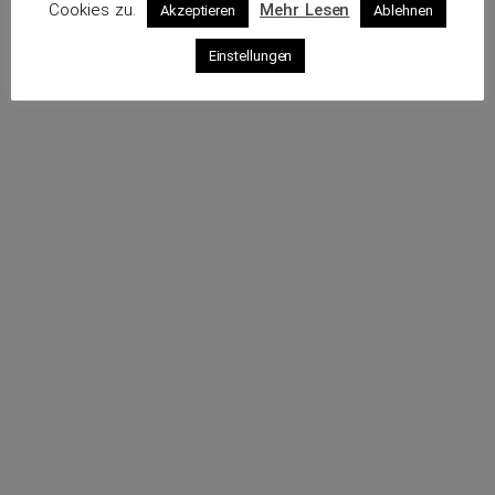
Cookies zu.
Mehr Lesen
Akzeptieren
Ablehnen
Profil
Einstellungen
Webseite
Sende eine E-Mail
Rufe an
Impressum
Datenschutz
© 2026 VKS – Verband der unabhängigen Kraftfahrzeug-
Sachverständigen e.V.