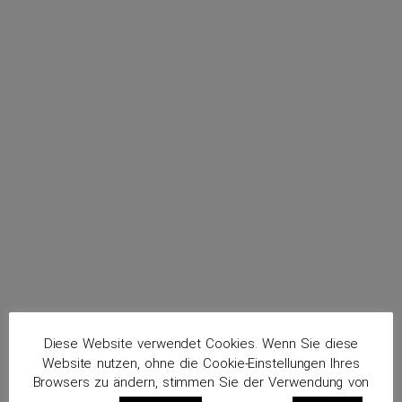
menu
p_down
Altun, Mehmet
p_down
Routenplaner
Diese Website verwendet Cookies. Wenn Sie diese
p_down
Website nutzen, ohne die Cookie-Einstellungen Ihres
Browsers zu ändern, stimmen Sie der Verwendung von