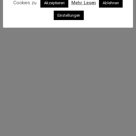
Cookies zu.
Mehr Lesen
Akzeptieren
Ablehnen
Profil
Einstellungen
Webseite
Sende eine E-Mail
Rufe an
Impressum
Datenschutz
© 2026 VKS – Verband der unabhängigen Kraftfahrzeug-
Sachverständigen e.V.