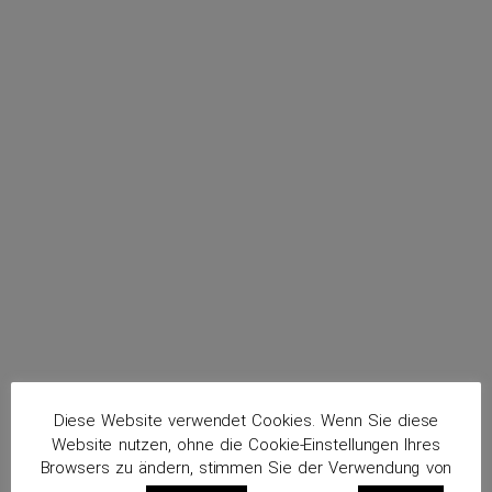
menu
Claußnitzer, Dipl.-Ing. (FH) Andreas
Routenplaner
Diese Website verwendet Cookies. Wenn Sie diese
Website nutzen, ohne die Cookie-Einstellungen Ihres
Browsers zu ändern, stimmen Sie der Verwendung von