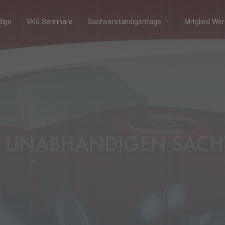
arrow_drop_down
dige
VKS Seminare
Sachverständigentage
Mitglied We