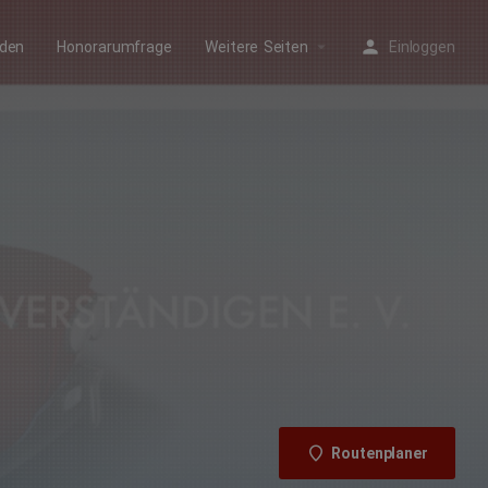
arrow_drop_down
rden
Honorarumfrage
Weitere Seiten
Einloggen
Routenplaner