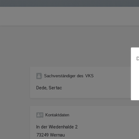
D
Sachverständiger des VKS
Dede, Sertac
Kontaktdaten
In der Wiedenhalde 2
73249 Wernau