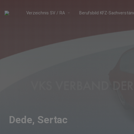
arrow_drop_down
Verzeichnis SV / RA
Berufsbild KFZ-Sachverstän
Dede, Sertac