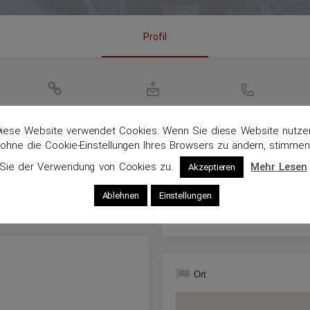
Profil
Webseite
Sende eine E-Mail
Rufe an
iese Website verwendet Cookies. Wenn Sie diese Website nutze
ohne die Cookie-Einstellungen Ihres Browsers zu ändern, stimmen
Sie der Verwendung von Cookies zu.
Mehr Lesen
Akzeptieren
Info
Ablehnen
Einstellungen
Kfz-Sachverständiger
Kfz-Technikermeister (HWK St
Ort