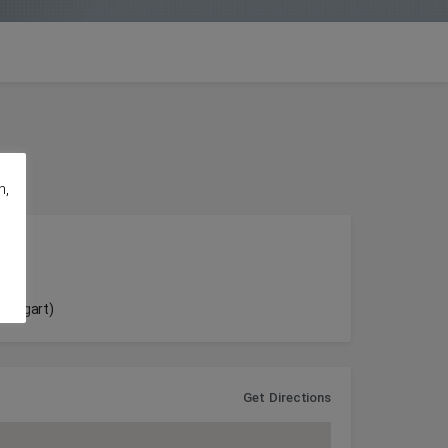
n,
uttgart)
Get Directions