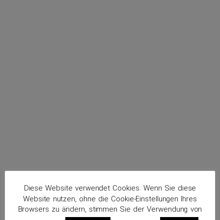
menu
Koinzack, Dieter
Routenplaner
Diese Website verwendet Cookies. Wenn Sie diese
Website nutzen, ohne die Cookie-Einstellungen Ihres
Browsers zu ändern, stimmen Sie der Verwendung von