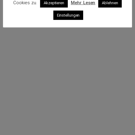
Cookies zu.
Mehr Lesen
Akzeptieren
Ablehnen
Profil
Einstellungen
Webseite
Sende eine E-Mail
Rufe an
Impressum
Datenschutz
© 2026 VKS – Verband der unabhängigen Kraftfahrzeug-
Sachverständigen e.V.