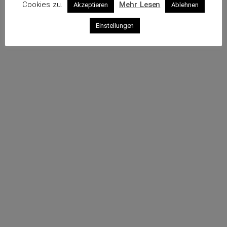
Cookies zu.
Mehr Lesen
Akzeptieren
Ablehnen
Profil
Einstellungen
Webseite
Sende eine E-Mail
Rufe an
Impressum
Datenschutz
© 2026 VKS – Verband der unabhängigen Kraftfahrzeug-
Sachverständigen e.V.