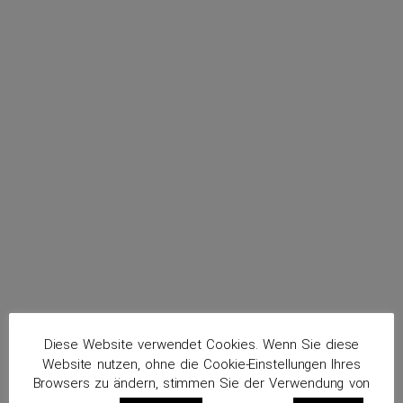
menu
Fecke, Ludger
Routenplaner
Diese Website verwendet Cookies. Wenn Sie diese
Website nutzen, ohne die Cookie-Einstellungen Ihres
Browsers zu ändern, stimmen Sie der Verwendung von