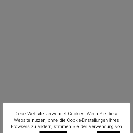
menu
Hama, Zrng
Routenplaner
Diese Website verwendet Cookies. Wenn Sie diese
Website nutzen, ohne die Cookie-Einstellungen Ihres
Browsers zu ändern, stimmen Sie der Verwendung von