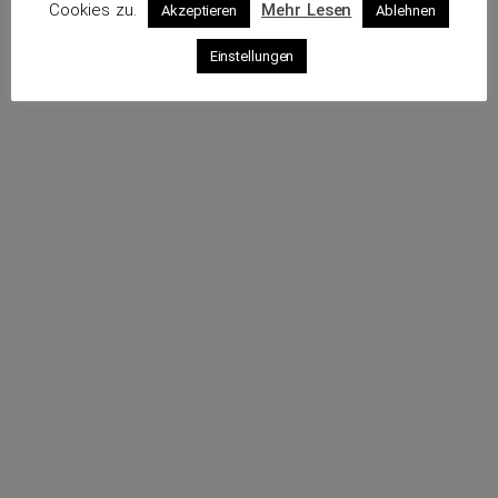
Cookies zu.
Mehr Lesen
Akzeptieren
Ablehnen
Profil
Einstellungen
Webseite
Sende eine E-Mail
Rufe an
Impressum
Datenschutz
© 2026 VKS – Verband der unabhängigen Kraftfahrzeug-
Sachverständigen e.V.