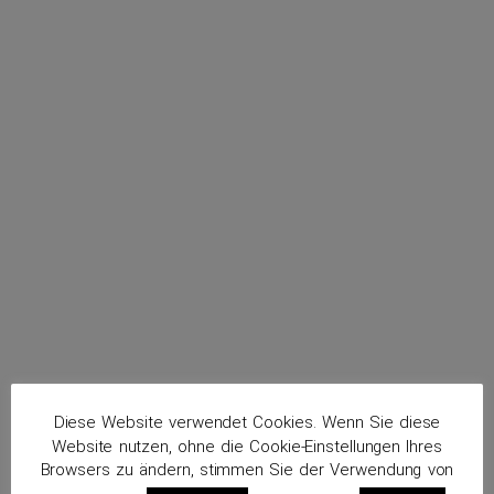
menu
Loeffeck, Jürgen
Routenplaner
Diese Website verwendet Cookies. Wenn Sie diese
Website nutzen, ohne die Cookie-Einstellungen Ihres
Browsers zu ändern, stimmen Sie der Verwendung von