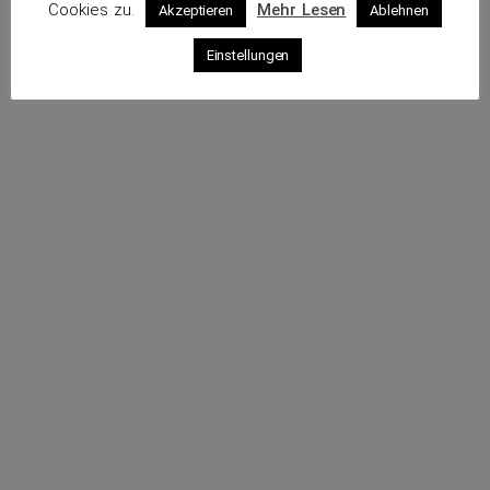
Cookies zu.
Mehr Lesen
Akzeptieren
Ablehnen
Profil
Einstellungen
Webseite
Sende eine E-Mail
Rufe an
Impressum
Datenschutz
© 2026 VKS – Verband der unabhängigen Kraftfahrzeug-
Sachverständigen e.V.