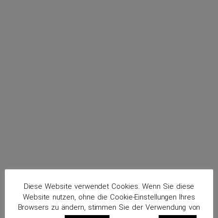
menu
Kahl, Thomas
Routenplaner
Diese Website verwendet Cookies. Wenn Sie diese
Website nutzen, ohne die Cookie-Einstellungen Ihres
Browsers zu ändern, stimmen Sie der Verwendung von