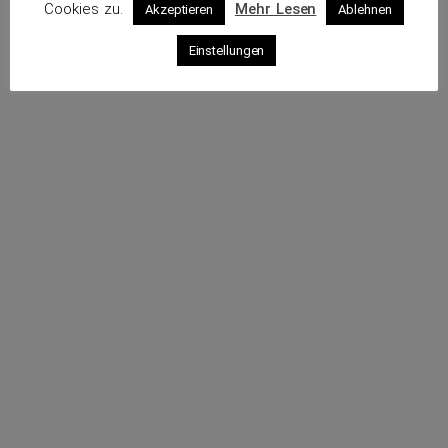
Cookies zu.
Mehr Lesen
Akzeptieren
Ablehnen
Profil
Einstellungen
Webseite
Sende eine E-Mail
Rufe an
Impressum
Datenschutz
© 2026 VKS – Verband der unabhängigen Kraftfahrzeug-
Sachverständigen e.V.