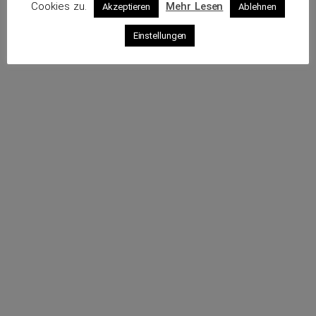
Cookies zu.
Mehr Lesen
Akzeptieren
Ablehnen
Profil
Einstellungen
Rufe an
Sende eine E-Mail
Webseite
Impressum
Datenschutz
© 2026 VKS – Verband der unabhängigen Kraftfahrzeug-
Sachverständigen e.V.