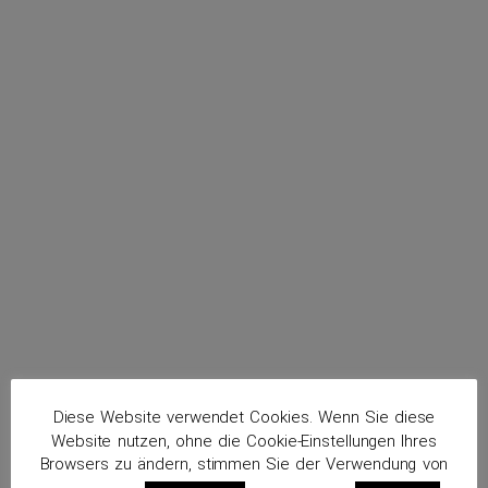
menu
Imhof, Lutz
Routenplaner
Diese Website verwendet Cookies. Wenn Sie diese
Website nutzen, ohne die Cookie-Einstellungen Ihres
Browsers zu ändern, stimmen Sie der Verwendung von