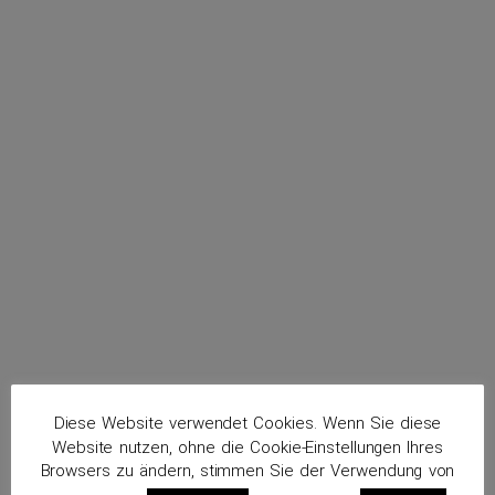
menu
Schuwerk, Karl Heinz
Routenplaner
Diese Website verwendet Cookies. Wenn Sie diese
Website nutzen, ohne die Cookie-Einstellungen Ihres
Browsers zu ändern, stimmen Sie der Verwendung von