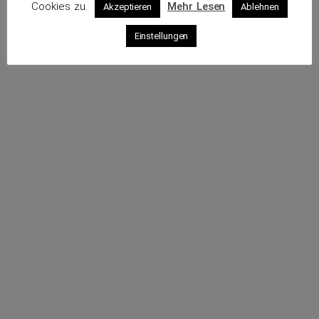
Cookies zu.
Mehr Lesen
Akzeptieren
Ablehnen
Profil
Einstellungen
Sende eine E-Mail
Rufe an
Impressum
Datenschutz
© 2026 VKS – Verband der unabhängigen Kraftfahrzeug-
Sachverständigen e.V.