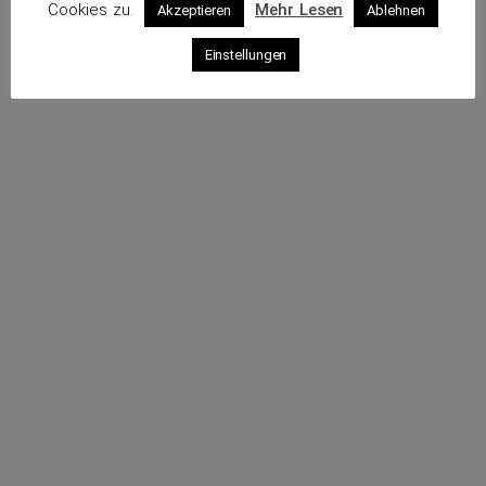
Cookies zu.
Mehr Lesen
Akzeptieren
Ablehnen
Profil
Einstellungen
Webseite
Sende eine E-Mail
Rufe an
Impressum
Datenschutz
© 2026 VKS – Verband der unabhängigen Kraftfahrzeug-
Sachverständigen e.V.