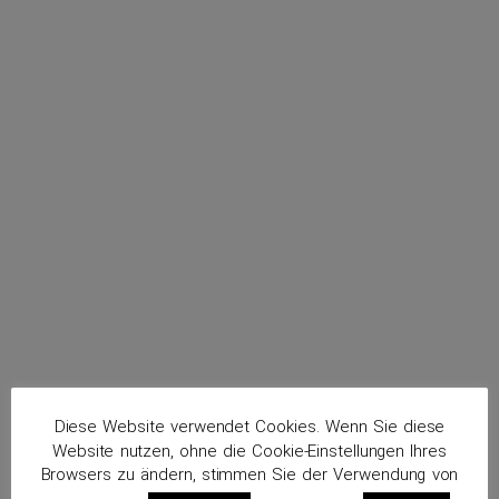
menu
Koppenhöfer, Marcel
Routenplaner
Diese Website verwendet Cookies. Wenn Sie diese
Website nutzen, ohne die Cookie-Einstellungen Ihres
Browsers zu ändern, stimmen Sie der Verwendung von