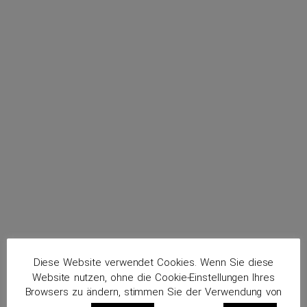
menu
Lucht, Udo
Routenplaner
Diese Website verwendet Cookies. Wenn Sie diese
Website nutzen, ohne die Cookie-Einstellungen Ihres
Browsers zu ändern, stimmen Sie der Verwendung von