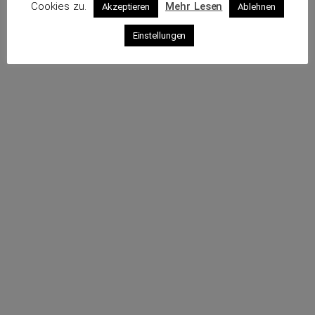
Cookies zu.
Mehr Lesen
Akzeptieren
Ablehnen
Profil
Einstellungen
Webseite
Sende eine E-Mail
Rufe an
Impressum
Datenschutz
© 2026 VKS – Verband der unabhängigen Kraftfahrzeug-
Sachverständigen e.V.