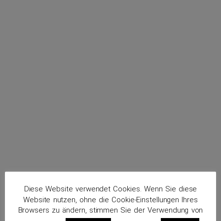
menu
Platt, Rainer
Routenplaner
Diese Website verwendet Cookies. Wenn Sie diese
Website nutzen, ohne die Cookie-Einstellungen Ihres
Browsers zu ändern, stimmen Sie der Verwendung von