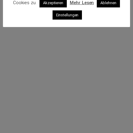
Cookies zu.
Mehr Lesen
Akzeptieren
Ablehnen
Profil
Einstellungen
Sende eine E-Mail
Rufe an
Impressum
Datenschutz
© 2026 VKS – Verband der unabhängigen Kraftfahrzeug-
Sachverständigen e.V.