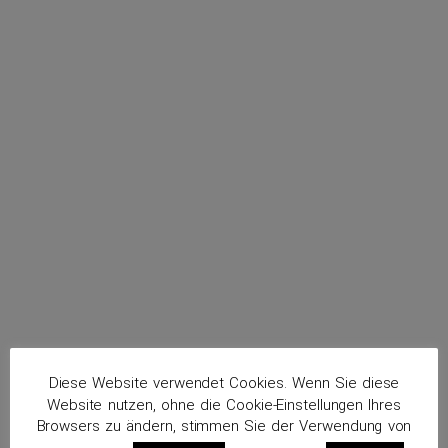
menu
Rossrucker, Rainer
Routenplaner
Diese Website verwendet Cookies. Wenn Sie diese
Website nutzen, ohne die Cookie-Einstellungen Ihres
Browsers zu ändern, stimmen Sie der Verwendung von