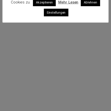
Cookies zu.
Mehr Lesen
Akzeptieren
Ablehnen
Profil
Einstellungen
Webseite
Sende eine E-Mail
Rufe an
Impressum
Datenschutz
© 2026 VKS – Verband der unabhängigen Kraftfahrzeug-
Sachverständigen e.V.