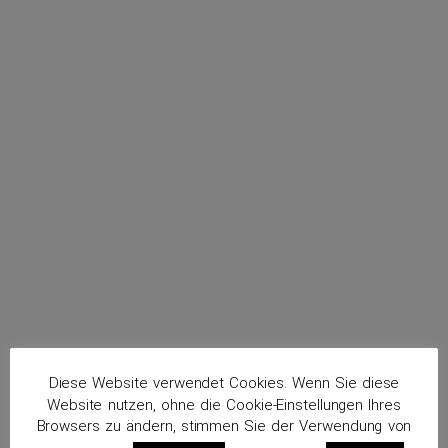
menu
Werner-Thrien, Kim Eva
Routenplaner
Diese Website verwendet Cookies. Wenn Sie diese
Website nutzen, ohne die Cookie-Einstellungen Ihres
Browsers zu ändern, stimmen Sie der Verwendung von