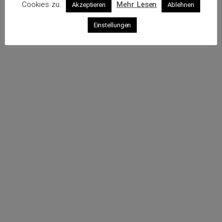
Cookies zu.
Mehr Lesen
Akzeptieren
Ablehnen
Profil
Einstellungen
Rufe an
Sende eine E-Mail
Webseite
Impressum
Datenschutz
© 2026 VKS – Verband der unabhängigen Kraftfahrzeug-
Sachverständigen e.V.