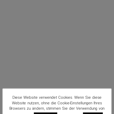
menu
Däbritz, Christian
Routenplaner
Diese Website verwendet Cookies. Wenn Sie diese
Website nutzen, ohne die Cookie-Einstellungen Ihres
Browsers zu ändern, stimmen Sie der Verwendung von