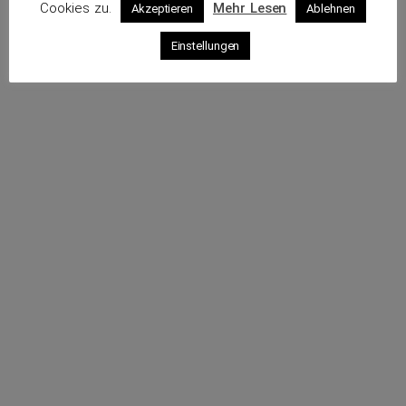
Cookies zu.
Mehr Lesen
Akzeptieren
Ablehnen
Profil
Einstellungen
Rufe an
Sende eine E-Mail
Webseite
Impressum
Datenschutz
© 2026 VKS – Verband der unabhängigen Kraftfahrzeug-
Sachverständigen e.V.