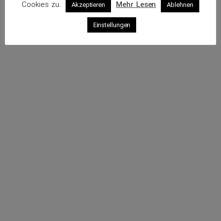
Cookies zu.
Mehr Lesen
Akzeptieren
Ablehnen
Profil
Einstellungen
Rufe an
Sende eine E-Mail
Webseite
Impressum
Datenschutz
© 2026 VKS – Verband der unabhängigen Kraftfahrzeug-
Sachverständigen e.V.