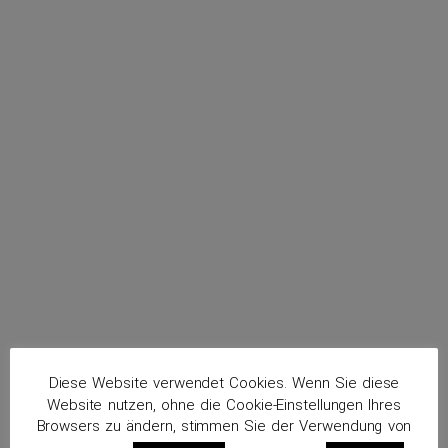
menu
Keller, Friedrich
Routenplaner
Diese Website verwendet Cookies. Wenn Sie diese
Website nutzen, ohne die Cookie-Einstellungen Ihres
Browsers zu ändern, stimmen Sie der Verwendung von