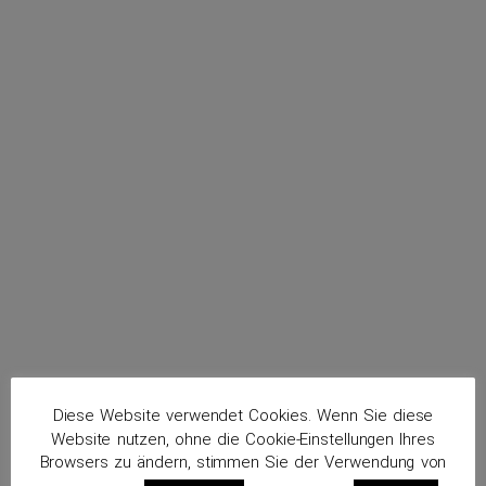
menu
Tomanke, Konstantin A.
Routenplaner
Diese Website verwendet Cookies. Wenn Sie diese
Website nutzen, ohne die Cookie-Einstellungen Ihres
Browsers zu ändern, stimmen Sie der Verwendung von