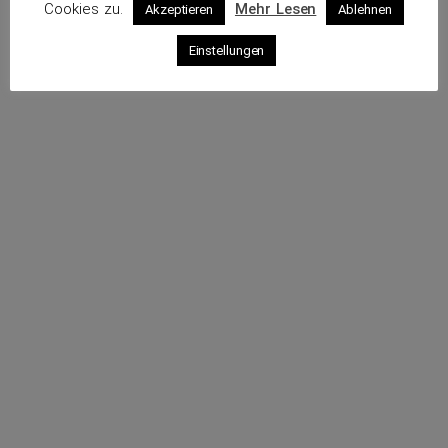
Cookies zu.
Mehr Lesen
Akzeptieren
Ablehnen
Profil
Einstellungen
Rufe an
Sende eine E-Mail
Webseite
Impressum
Datenschutz
© 2026 VKS – Verband der unabhängigen Kraftfahrzeug-
Sachverständigen e.V.