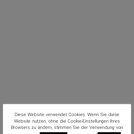
menu
Wörner, Wido
Routenplaner
Diese Website verwendet Cookies. Wenn Sie diese
Website nutzen, ohne die Cookie-Einstellungen Ihres
Browsers zu ändern, stimmen Sie der Verwendung von