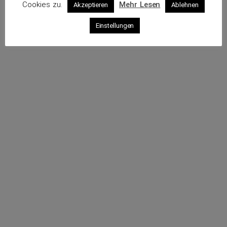
Cookies zu.
Mehr Lesen
Akzeptieren
Ablehnen
Profil
Einstellungen
Sende eine E-Mail
Rufe an
Impressum
Datenschutz
© 2026 VKS – Verband der unabhängigen Kraftfahrzeug-
Sachverständigen e.V.