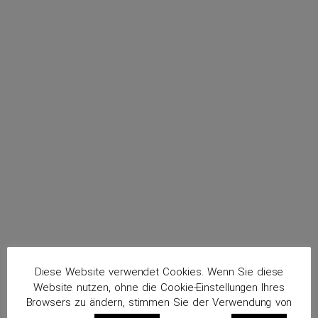
menu
Wiese, Dr. Markus
Routenplaner
Diese Website verwendet Cookies. Wenn Sie diese
Website nutzen, ohne die Cookie-Einstellungen Ihres
Browsers zu ändern, stimmen Sie der Verwendung von