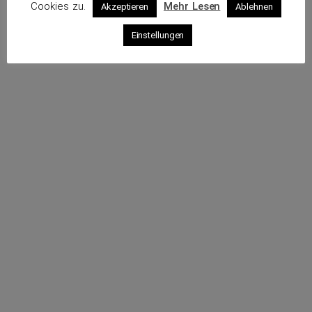
Cookies zu.
Mehr Lesen
Akzeptieren
Ablehnen
Profil
Einstellungen
Rufe an
Sende eine E-Mail
Webseite
Impressum
Datenschutz
© 2026 VKS – Verband der unabhängigen Kraftfahrzeug-
Sachverständigen e.V.