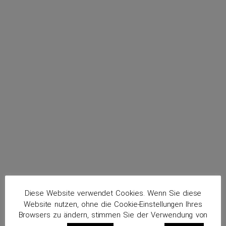
menu
Niederreiner, Silvano
Routenplaner
Diese Website verwendet Cookies. Wenn Sie diese
Website nutzen, ohne die Cookie-Einstellungen Ihres
Browsers zu ändern, stimmen Sie der Verwendung von