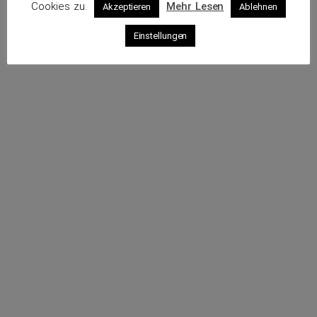
Cookies zu.
Mehr Lesen
Akzeptieren
Ablehnen
Profil
Einstellungen
Webseite
Sende eine E-Mail
Rufe an
Impressum
Datenschutz
© 2026 VKS – Verband der unabhängigen Kraftfahrzeug-
Sachverständigen e.V.